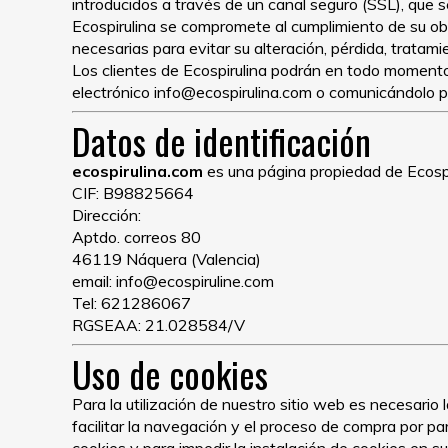
introducidos a través de un canal seguro (SSL), que s
Ecospirulina se compromete al cumplimiento de su obl
necesarias para evitar su alteración, pérdida, tratami
Los clientes de Ecospirulina podrán en todo momento 
electrónico info@ecospirulina.com o comunicándolo por
Datos de identificación
ecospirulina.com
es una página propiedad de Ecospiru
CIF: B98825664
Dirección:
Aptdo. correos 80
46119 Náquera (Valencia)
email: info@ecospiruline.com
Tel: 621286067
RGSEAA: 21.028584/V
Uso de cookies
Para la utilización de nuestro sitio web es necesario
facilitar la navegación y el proceso de compra por pa